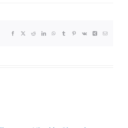
Facebook
X
Reddit
LinkedIn
WhatsApp
Tumblr
Pinterest
Vk
Xing
Email