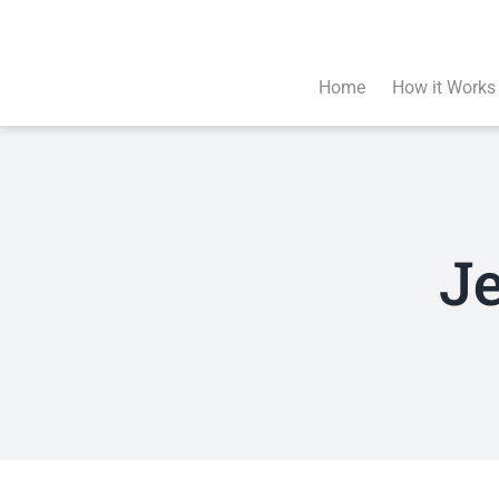
Skip
to
content
Home
How it Works
J