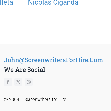
lleta
Nicolás Ciganda
R
T
S
John@ScreenwritersForHire.Com
We Are Social
© 2008 –
Screenwriters for Hire